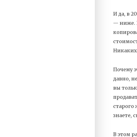
И да, в 
— ниже. 
копирова
стоимост
Никаких
Почему э
давно, н
вы тольк
продават
старого 
знаете, 
В этом р