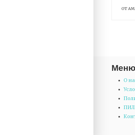
ОТ
AM
Мен
О на
Усл
Пол
ПИЛ
Кон