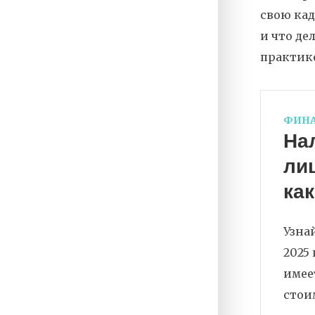
свою кад
и что де
практике
ФИН
На
лиц
как
Узна
2025 
имее
стои