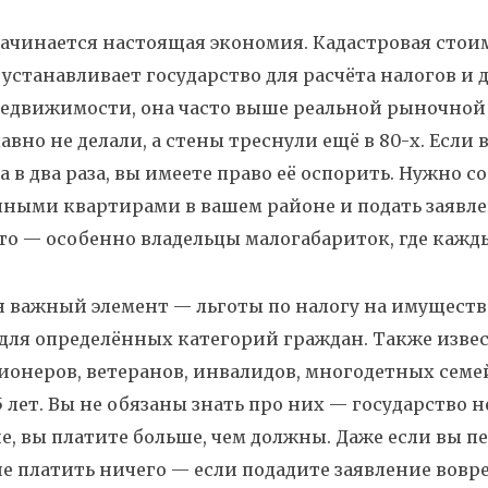
начинается настоящая экономия.
Кадастровая стои
устанавливает государство для расчёта налогов и 
недвижимости
, она часто выше реальной рыночной
авно не делали, а стены треснули ещё в 80-х.
Если в
 в два раза, вы имеете право её оспорить. Нужно с
ными квартирами в вашем районе и подать заявлен
то — особенно владельцы малогабариток, где кажд
н важный элемент —
льготы по налогу на имуществ
 для определённых категорий граждан
. Также изв
ионеров, ветеранов, инвалидов, многодетных семей
 лет.
Вы не обязаны знать про них — государство не
е, вы платите больше, чем должны. Даже если вы пе
е платить ничего — если подадите заявление вовр