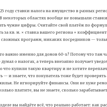
2025 году ставки налога на имущество в разных рег
В некоторых областях вообще не повышали ставки с
ть чужие цифры. Считайте свой платёж по формул
ь за кв. м. × ставка вашего региона × коэффициент (
 сложных программ, никаких посредников — тольк
то важно именно для домов 60-х? Потому что там ч
е думал о налогах, а теперь внезапно получает увед
о что купили такую квартиру и не хотите переплач
ь — и знаете, что покупатель тоже будет проверять
жилья. Не игнорируйте финансы. Они не хуже ремон
сколько платите, вы не знаете, сколько зарабатывает
азделе вы найдёте всё, что реально работает: как р