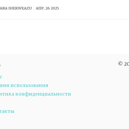
ARA IHEKWEAZU
АПР, 26 2025
ю
© 20
с
овия использования
итика конфиденциальности
такты