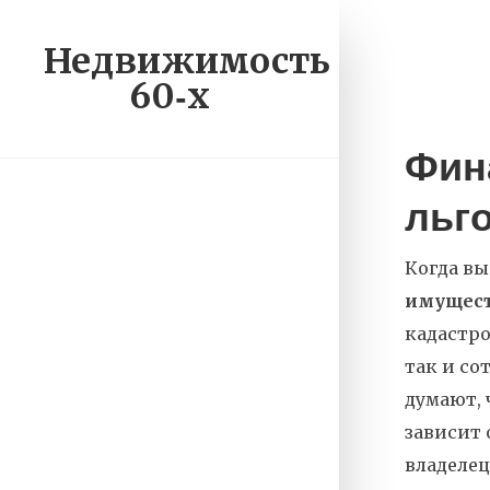
Недвижимость
60‑х
Фин
льго
Когда вы
имущес
кадастр
так и со
думают, 
зависит 
владелец