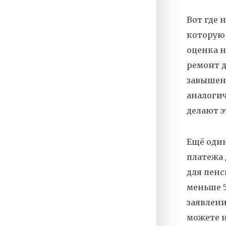
Вот где 
которую 
оценка 
ремонт д
завышена
аналогич
делают э
Ещё оди
платежа
для пенс
меньше 5
заявлени
можете н