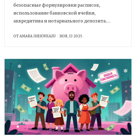
безопасные формулировки расписок,
использование банковской ячейки,
аккредитива и нотариального депозита.
Статистика и рекомендации экспертов 2024
ОТ
AMARA IHEKWEAZU
НОЯ, 13 2025
года.