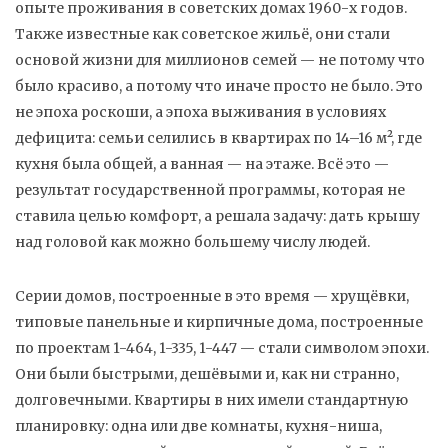
опыте проживания в советских домах 1960-х годов
.
Также известные как
советское жильё
, они стали
основой жизни для миллионов семей — не потому что
было красиво, а потому что иначе просто не было.
Это
не эпоха роскоши, а эпоха выживания в условиях
дефицита: семьи селились в квартирах по 14–16 м², где
кухня была общей, а ванная — на этаже. Всё это —
результат государственной программы, которая не
ставила целью комфорт, а решала задачу: дать крышу
над головой как можно большему числу людей.
Серии домов, построенные в это время —
хрущёвки
,
типовые панельные и кирпичные дома, построенные
по проектам 1-464, 1-335, 1-447
— стали символом эпохи.
Они были быстрыми, дешёвыми и, как ни странно,
долговечными. Квартиры в них имели стандартную
планировку: одна или две комнаты, кухня-ниша,