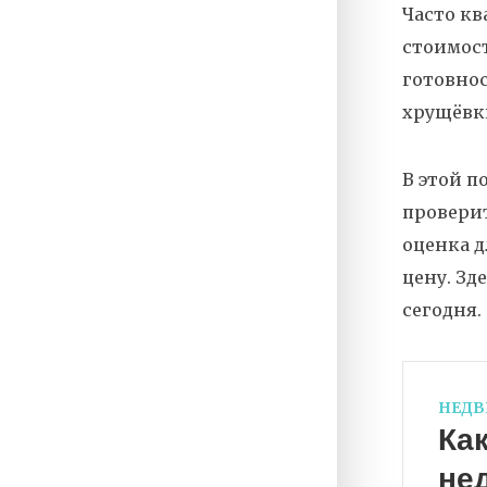
Часто кв
стоимост
готовнос
хрущёвк
В этой п
проверит
оценка д
цену. Зд
сегодня.
НЕД
Как
нед