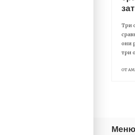
за
Три 
срав
они 
три 
ОТ
AM
Мен