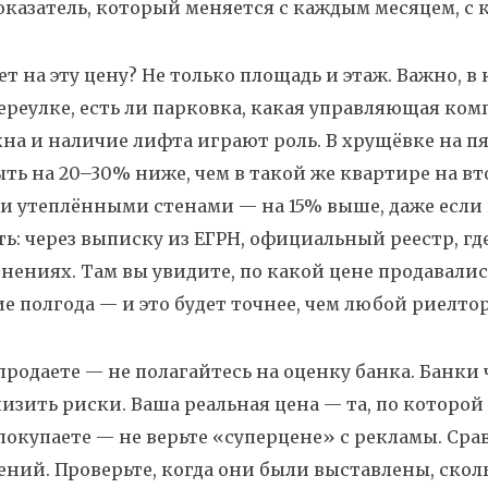
казатель, который меняется с каждым месяцем, с
ет на эту цену? Не только площадь и этаж. Важно, в
ереулке, есть ли парковка, какая управляющая ком
кна и наличие лифта играют роль. В хрущёвке на п
ть на 20–30% ниже, чем в такой же квартире на вт
и утеплёнными стенами — на 15% выше, даже если 
ь: через выписку из
ЕГРН
,
официальный реестр, где
енениях
. Там вы увидите, по какой цене продавали
е полгода — и это будет точнее, чем любой риелто
продаете — не полагайтесь на оценку банка. Банк
изить риски. Ваша реальная цена — та, по которо
покупаете — не верьте «суперцене» с рекламы. С
ний. Проверьте, когда они были выставлены, сколь