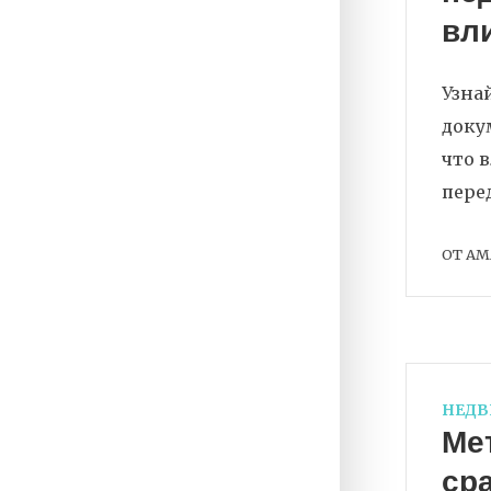
вл
Узна
доку
что 
пере
ОТ
AM
НЕД
Ме
ср