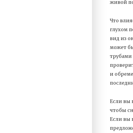
живой по
Что влия
глухом п
вид из о
может бы
трубами 
проверит
и обрем
последни
Если вы 
чтобы сн
Если вы 
предложе