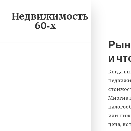
Недвижимость
60‑х
Рын
и чт
Когда вы
недвижим
стоимос
Многие п
налогоо
или ниже
цена, ко