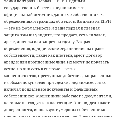
точки контроля. Первая —
ЕГРН
,
Единый
государственный реестр недвижимости,
официальный источник данных о собственниках,
обременениях и границах объектов
. Выписка из ЕГРН
— это не формальность, а ваша первая и главная
защита. Там вы увидите, кто продает, есть ли залог,
арест, ипотека или запрет на сделку. Вторая —
обременения
,
юридические ограничения на праве
собственности, такие как ипотека, арест, договор
аренды или прописанные лица
. Их могут не показать
устно, но они есть в системе. Третья —
мошенничество
,
преступные действия, направленные
на обман покупателя при сделке с недвижимостью,
включая поддельные документы и фальшивых
собственников
. Мошенники работают с документами,
которые выглядят как настоящие. Они подделывают
доверенности, используют умерших собственников,
прописывают «виртуальных» людей. Только проверка