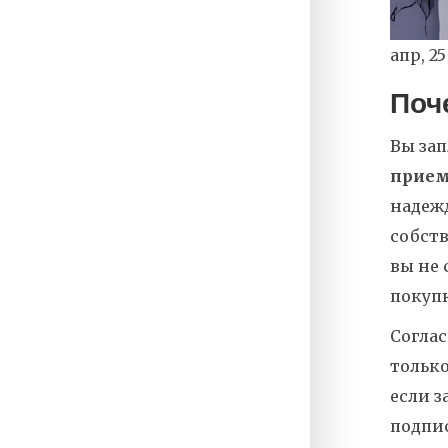
апр, 25
Поч
Вы зап
прием
надежд
собств
вы не 
покуп
Соглас
только
если з
подпис