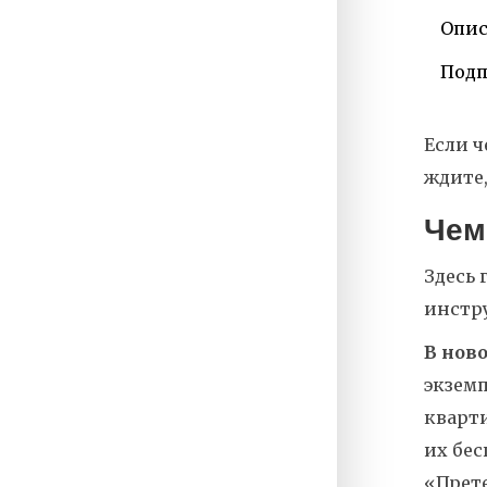
Опис
Подп
Если ч
ждите,
Чем
Здесь 
инстр
В нов
экземп
кварти
их бес
«Прете