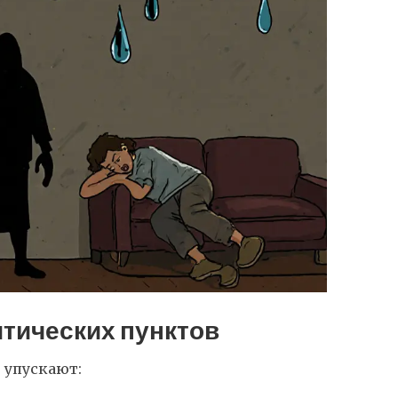
итических пунктов
о упускают: