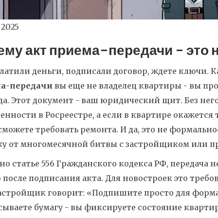
 2025
ему акт приема-передачи - это 
латили деньги, подписали договор, ждете ключи. Ка
а-передачи
вы еще не владелец квартиры - вы про
а. Этот документ - ваш юридический щит. Без нег
енности в Росреестре, а если в квартире окажется
сможете требовать ремонта. И да, это не формально
ку от многомесячной битвы с застройщиком или п
но статье 556 Гражданского кодекса РФ, передача
 после подписания акта. Для новостроек это требо
астройщик говорит: «Подпишите просто для форма
ываете бумагу - вы фиксируете состояние квартир