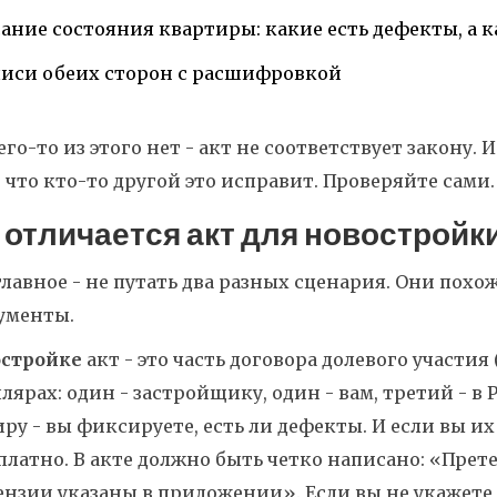
ание состояния квартиры: какие есть дефекты, а к
иси обеих сторон с расшифровкой
его-то из этого нет - акт не соответствует закону. 
 что кто-то другой это исправит. Проверяйте сами.
 отличается акт для новостройки
главное - не путать два разных сценария. Они похо
ументы.
остройке
акт - это часть договора долевого участия
лярах: один - застройщику, один - вам, третий - в
ру - вы фиксируете, есть ли дефекты. И если вы и
платно. В акте должно быть четко написано: «Прет
нзии указаны в приложении». Если вы не укажете 