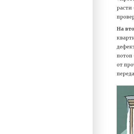
расти 
провер
На вт
кварти
дефект
потоп 
от про
переда