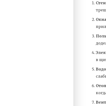
Стен
трещ
Окна
прил
Пол
доде
Элек
в щи
Водо
слаб
Ото
когд
Вен