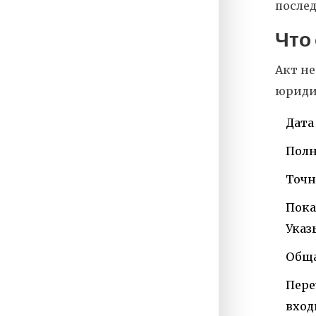
послед
Что
Акт не
юридич
Дата
Полн
Точн
Пока
Указ
Обща
Пере
вход