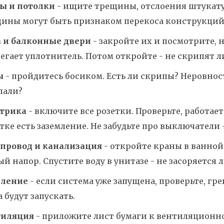
ы и потолки
- ищите трещины, отслоения штукатур
ины могут быть признаком перекоса конструкций
 и балконные двери
- закройте их и посмотрите, н
егает уплотнитель. Потом откройте - не скрипят л
ы
- пройдитесь босиком. Есть ли скрипы? Неровнос
лали?
трика
- включите все розетки. Проверьте, работает
тке есть заземление. Не забудьте про выключатели 
провод и канализация
- откройте краны в ванной и
ый напор. Спустите воду в унитазе - не засоряется 
пление
- если система уже запущена, проверьте, гре
а будут запускать.
тиляция
- приложите лист бумаги к вентиляционн