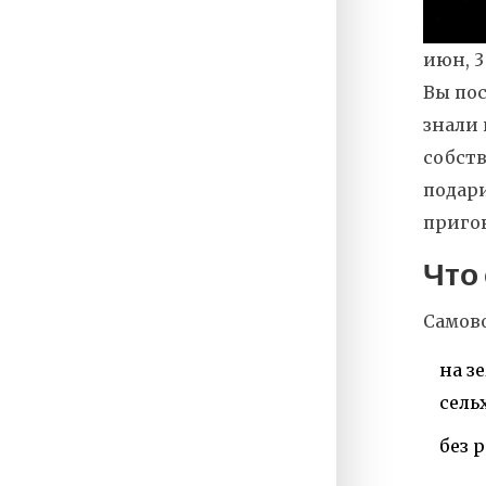
июн, 3
Вы пос
знали 
собств
подари
пригов
Что
Самово
на з
сель
без 