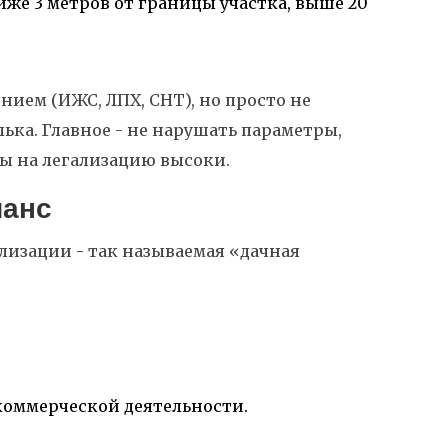
же 3 метров от границы участка, выше 20
нием (ИЖС, ЛПХ, СНТ), но просто не
ька. Главное - не нарушать параметры,
сы на легализацию высоки.
шанс
ализации - так называемая «дачная
 коммерческой деятельности.