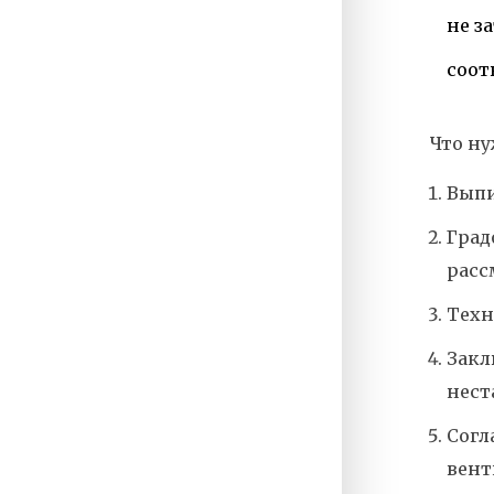
не з
соот
Что ну
Выпи
Град
расс
Техн
Закл
нест
Согл
вент