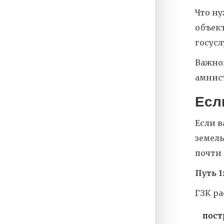
Что ну
объект
госусл
Важно:
амнист
Есл
Если в
земель
почти 
Путь 
ГЗК ра
пост