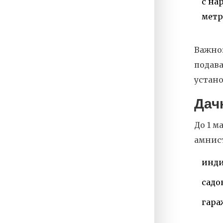
с на
метр
Важно:
подава
устано
Дач
До 1 м
амнист
инди
садо
гара