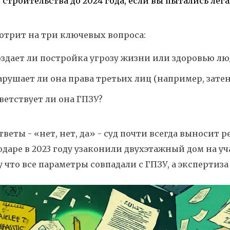
 строительства до 2024 года, если вы пытались лег
отрит на три ключевых вопроса:
оздает ли постройка угрозу жизни или здоровью л
арушает ли она права третьих лиц (например, зате
ветствует ли она ГПЗУ?
тветы - «нет, нет, да» - суд почти всегда выносит 
даре в 2023 году узаконили двухэтажный дом на уч
 что все параметры совпадали с ГПЗУ, а экспертиза