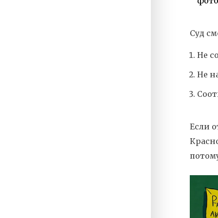
фото
Суд см
Не с
Не н
Соот
Если о
Красно
потому