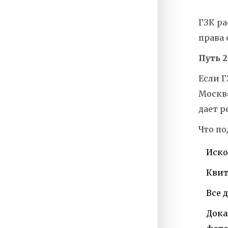
ГЗК ра
права 
Путь 2
Если Г
Москве
дает р
Что по
Иско
Квит
Все 
Дока