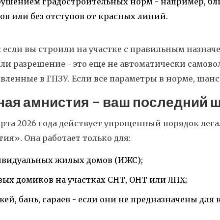
рушением градостроительных норм - например, бли
ов или без отступов от красных линий.
 если вы строили на участке с правильным назначе
ли разрешение - это еще не автоматически самовол
вленные в ГПЗУ. Если все параметры в норме, шан
ная амнистия - ваш последний 
арта 2026 года действует упрощенный порядок лег
ия». Она работает только для:
видуальных жилых домов (ИЖС);
вых домиков на участках СНТ, ОНТ или ЛПХ;
жей, бань, сараев - если они не предназначены для