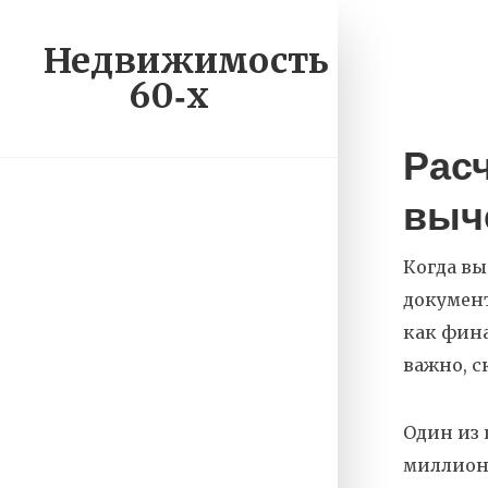
Недвижимость
60‑х
Рас
выч
Когда вы
докумен
как
фина
важно, с
Один из
миллион 