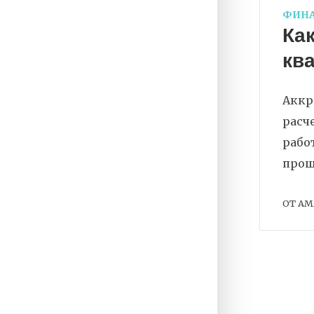
ФИНА
Как
кв
Аккр
расч
работ
прош
ОТ
AM