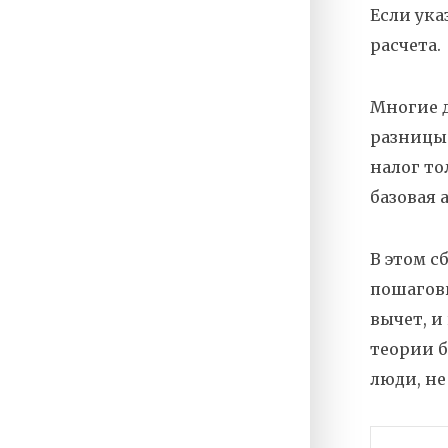
Если ука
расчета.
Многие д
разницы 
налог то
базовая 
В этом с
пошаговы
вычет, и
теории б
люди, не