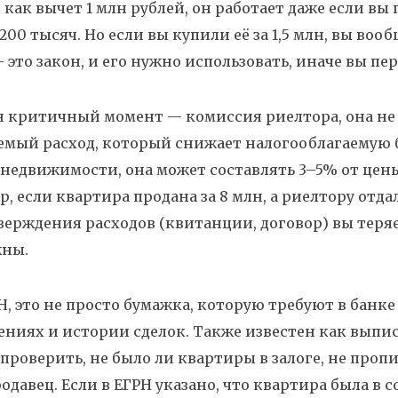
н как
вычет 1 млн рублей
, он работает даже если вы
 200 тысяч. Но если вы купили её за 1,5 млн, вы вооб
 это закон, и его нужно использовать, иначе вы пе
н критичный момент —
комиссия риелтора
,
она не
емый расход, который снижает налогооблагаемую 
 недвижимости
, она может составлять 3–5% от цены
, если квартира продана за 8 млн, а риелтору отдал
верждения расходов (квитанции, договор) вы теряе
жны.
Н
,
это не просто бумажка, которую требуют в банке
ениях и истории сделок
. Также известен как
выпис
проверить, не было ли квартиры в залоге, не проп
родавец. Если в ЕГРН указано, что квартира была в 