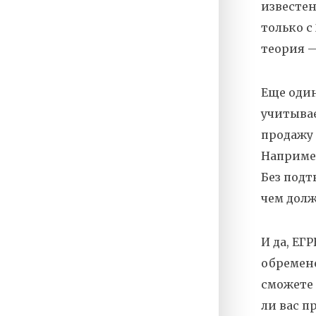
известе
только с
теория —
Еще оди
учитыва
продажу
Например
Без подт
чем дол
И да,
ЕГР
обремен
сможете 
ли вас п