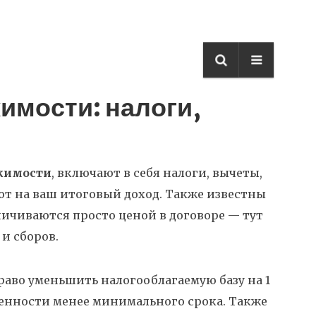
имости: налоги,
жимости
,
включают в себя налоги, вычеты,
т на ваш итоговый доход
. Также известны
аничиваются просто ценой в договоре — тут
и сборов.
раво уменьшить налогооблагаемую базу на 1
венности менее минимального срока
. Также