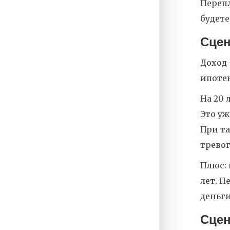
Перепл
будете
Сцен
Доход 
ипотек
На 20 
Это у
При та
тревог
Плюс: 
лет. П
деньги
Сцен