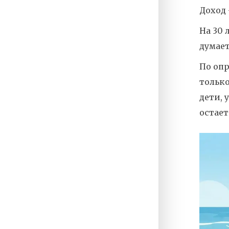
Доход 
На 30 
думает
По опр
только
дети, 
остает