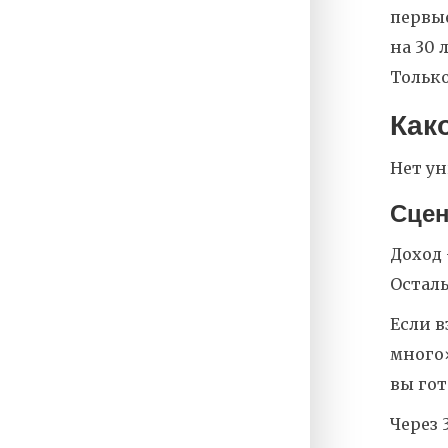
первые
на 30 
Только
Как
Нет ун
Сцен
Доход 
Осталь
Если в
много»
вы гот
Через 