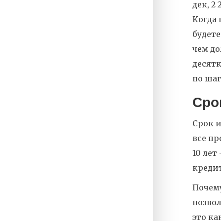
дек, 2 
Когда 
будете
чем до
десятк
по шаг
Сро
Срок и
все пр
10 лет
кредит
Почему
позвол
это ка