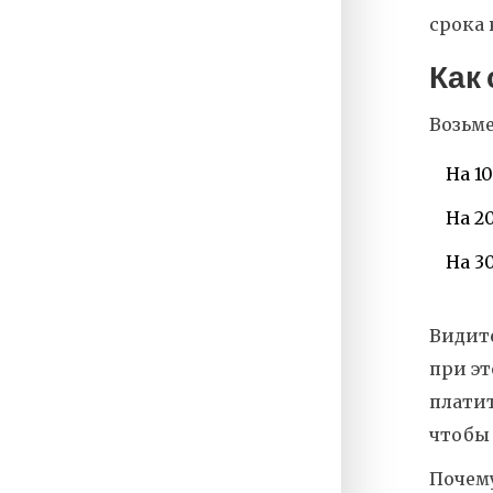
срока 
Как
Возьме
На 10
На 20
На 30
Видите
при эт
платит
чтобы 
Почему